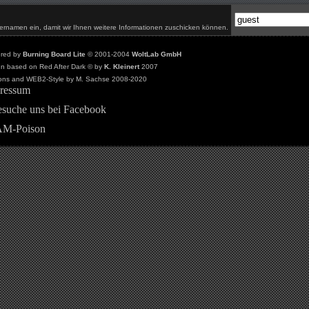
ernamen ein, damit wir Ihnen weitere Informationen zuschicken können.
red by
Burning Board Lite
© 2001-2004
WoltLab GmbH
n based on Red After Dark © by
K. Kleinert
2007
ons and WEB2-Style by M. Sachse 2008-2020
ressum
suche uns bei Facebook
M-Poison