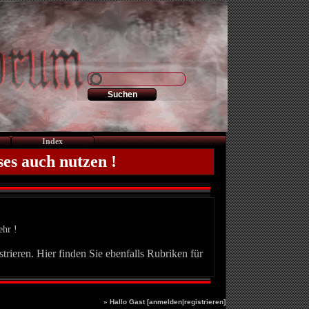
Index
ses auch nutzen !
ehr !
trieren. Hier finden Sie ebenfalls Rubriken für
» Hallo Gast [
anmelden
|
registrieren
]