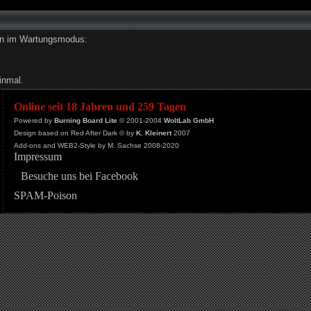
den im Wartungsmodus:
inmal.
Online seit 18 Jahren und 259 Tagen
Powered by
Burning Board Lite
© 2001-2004
WoltLab GmbH
Design based on Red After Dark © by
K. Kleinert
2007
Add-ons and WEB2-Style by M. Sachse 2008-2020
Impressum
Besuche uns bei Facebook
SPAM-Poison