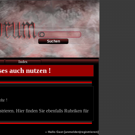
Index
ses auch nutzen !
ehr !
trieren. Hier finden Sie ebenfalls Rubriken für
» Hallo Gast [
anmelden
|
registrieren
]