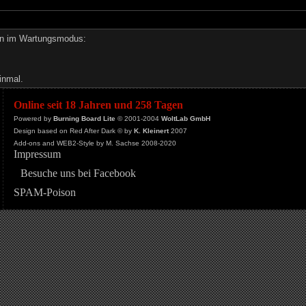
den im Wartungsmodus:
inmal.
Online seit 18 Jahren und 258 Tagen
Powered by
Burning Board Lite
© 2001-2004
WoltLab GmbH
Design based on Red After Dark © by
K. Kleinert
2007
Add-ons and WEB2-Style by M. Sachse 2008-2020
Impressum
Besuche uns bei Facebook
SPAM-Poison