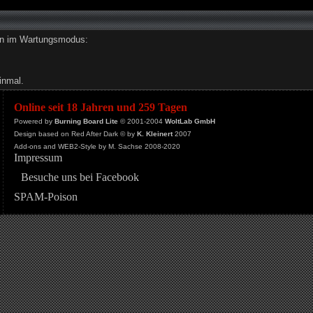
den im Wartungsmodus:
inmal.
Online seit 18 Jahren und 259 Tagen
Powered by
Burning Board Lite
© 2001-2004
WoltLab GmbH
Design based on Red After Dark © by
K. Kleinert
2007
Add-ons and WEB2-Style by M. Sachse 2008-2020
Impressum
Besuche uns bei Facebook
SPAM-Poison