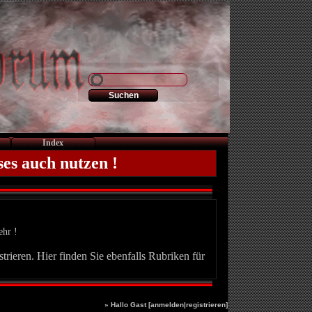
Index
ses auch nutzen !
ehr !
trieren. Hier finden Sie ebenfalls Rubriken für
» Hallo Gast [
anmelden
|
registrieren
]