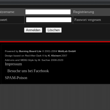
Registrierung
tzername:
wort:
Passwort vergessen
Powered by
Burning Board Lite
© 2001-2004
WoltLab GmbH
Design based on Red After Dark © by
K. Kleinert
2007
Add-ons and WEB2-Style by M. Sachse 2008-2020
Impressum
Besuche uns bei Facebook
SPAM-Poison