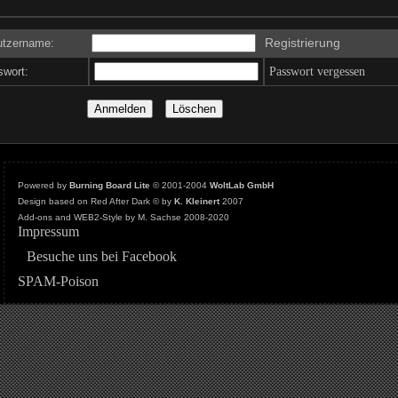
Registrierung
tzername:
wort:
Passwort vergessen
Powered by
Burning Board Lite
© 2001-2004
WoltLab GmbH
Design based on Red After Dark © by
K. Kleinert
2007
Add-ons and WEB2-Style by M. Sachse 2008-2020
Impressum
Besuche uns bei Facebook
SPAM-Poison