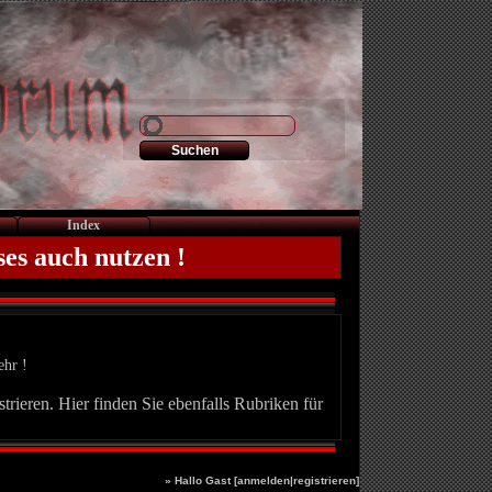
Index
ses auch nutzen !
ehr !
trieren. Hier finden Sie ebenfalls Rubriken für
» Hallo Gast [
anmelden
|
registrieren
]