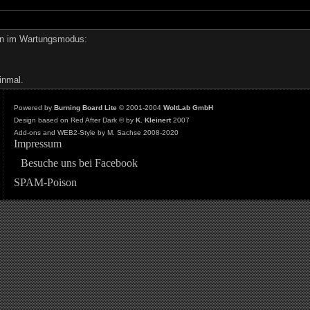
den im Wartungsmodus:
inmal.
Powered by
Burning Board Lite
© 2001-2004
WoltLab GmbH
Design based on Red After Dark © by
K. Kleinert
2007
Add-ons and WEB2-Style by M. Sachse 2008-2020
Impressum
Besuche uns bei Facebook
SPAM-Poison