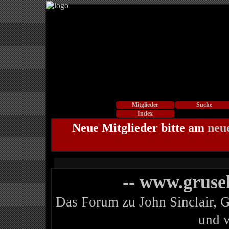
Mitglieder
Suche
Index
Neue Mitglieder bitte am
neu
-- www.gruse
Das Forum zu John Sinclair, 
und 