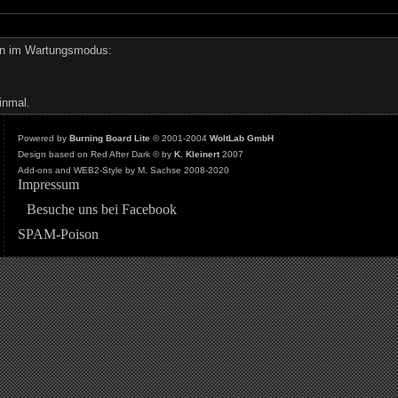
den im Wartungsmodus:
inmal.
Powered by
Burning Board Lite
© 2001-2004
WoltLab GmbH
Design based on Red After Dark © by
K. Kleinert
2007
Add-ons and WEB2-Style by M. Sachse 2008-2020
Impressum
Besuche uns bei Facebook
SPAM-Poison