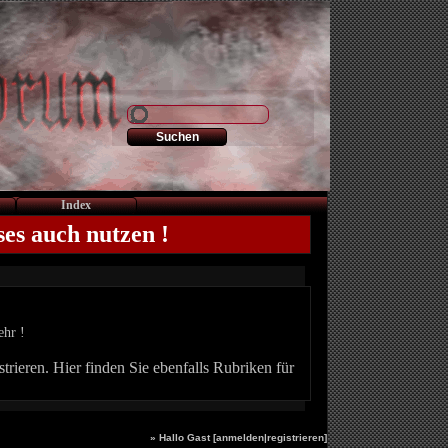
Index
ses auch nutzen !
ehr !
trieren. Hier finden Sie ebenfalls Rubriken für
» Hallo Gast [
anmelden
|
registrieren
]