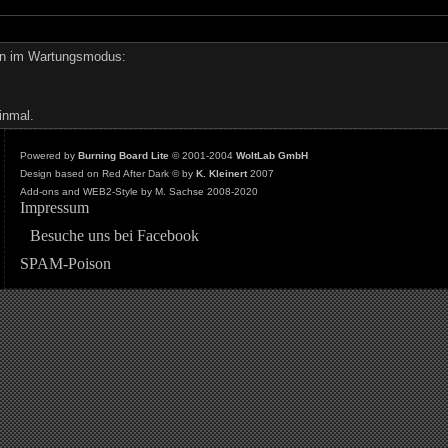
den im Wartungsmodus:
inmal.
Powered by
Burning Board Lite
© 2001-2004
WoltLab GmbH
Design based on Red After Dark © by
K. Kleinert
2007
Add-ons and WEB2-Style by M. Sachse 2008-2020
Impressum
Besuche uns bei Facebook
SPAM-Poison