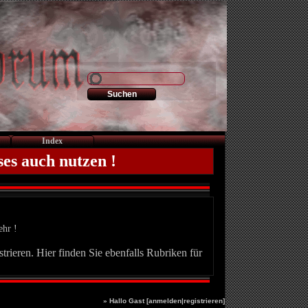
Index
ses auch nutzen !
ehr !
trieren. Hier finden Sie ebenfalls Rubriken für
» Hallo Gast [
anmelden
|
registrieren
]