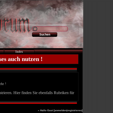
Index
ses auch nutzen !
ehr !
trieren. Hier finden Sie ebenfalls Rubriken für
» Hallo Gast [
anmelden
|
registrieren
]