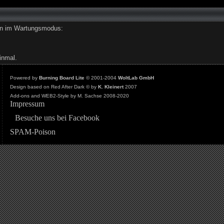
den im Wartungsmodus:
inmal.
Powered by
Burning Board Lite
© 2001-2004
WoltLab GmbH
Design based on Red After Dark © by
K. Kleinert
2007
Add-ons and WEB2-Style by M. Sachse 2008-2020
Impressum
Besuche uns bei Facebook
SPAM-Poison