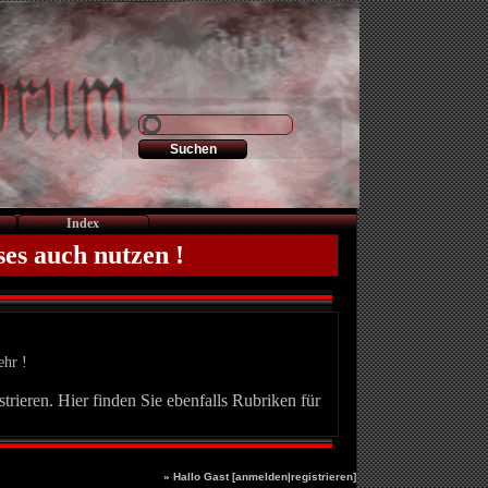
Index
ses auch nutzen !
ehr !
trieren. Hier finden Sie ebenfalls Rubriken für
» Hallo Gast [
anmelden
|
registrieren
]