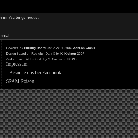
den im Wartungsmodus:
inmal.
Powered by
Burning Board Lite
© 2001-2004
WoltLab GmbH
Design based on Red After Dark © by
K. Kleinert
2007
Add-ons and WEB2-Style by M. Sachse 2008-2020
Impressum
Besuche uns bei Facebook
SPAM-Poison