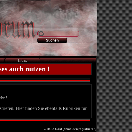
Index
ses auch nutzen !
ehr !
trieren. Hier finden Sie ebenfalls Rubriken für
» Hallo Gast [
anmelden
|
registrieren
]