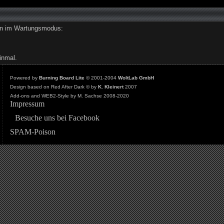
den im Wartungsmodus:
inmal.
Powered by
Burning Board Lite
© 2001-2004
WoltLab GmbH
Design based on Red After Dark © by
K. Kleinert
2007
Add-ons and WEB2-Style by M. Sachse 2008-2020
Impressum
Besuche uns bei Facebook
SPAM-Poison