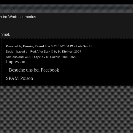
den im Wartungsmodus:
inmal.
Powered by
Burning Board Lite
© 2001-2004
WoltLab GmbH
Design based on Red After Dark © by
K. Kleinert
2007
Add-ons and WEB2-Style by M. Sachse 2008-2020
Impressum
Besuche uns bei Facebook
SPAM-Poison