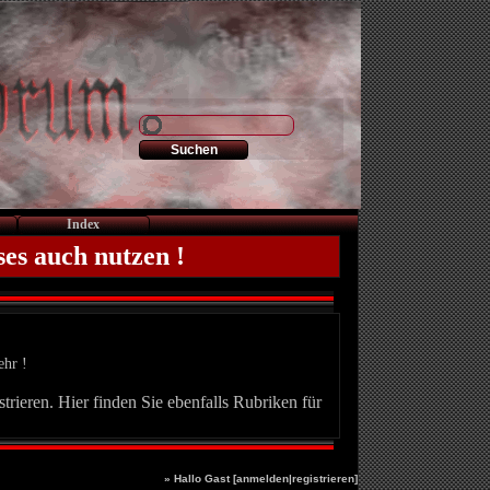
Index
ses auch nutzen !
ehr !
trieren. Hier finden Sie ebenfalls Rubriken für
» Hallo Gast [
anmelden
|
registrieren
]