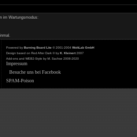
den im Wartungsmodus:
inmal.
Powered by
Burning Board Lite
© 2001-2004
WoltLab GmbH
Design based on Red After Dark © by
K. Kleinert
2007
Add-ons and WEB2-Style by M. Sachse 2008-2020
Impressum
Besuche uns bei Facebook
SPAM-Poison