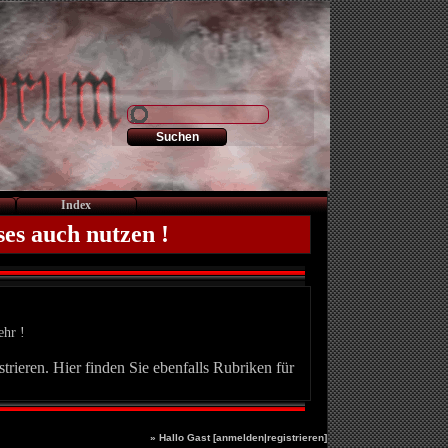
Index
ses auch nutzen !
ehr !
trieren. Hier finden Sie ebenfalls Rubriken für
» Hallo Gast [
anmelden
|
registrieren
]