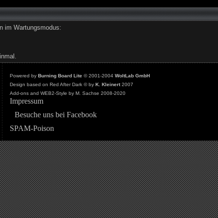
den im Wartungsmodus:
inmal.
Powered by
Burning Board Lite
© 2001-2004
WoltLab GmbH
Design based on Red After Dark © by
K. Kleinert
2007
Add-ons and WEB2-Style by M. Sachse 2008-2020
Impressum
Besuche uns bei Facebook
SPAM-Poison