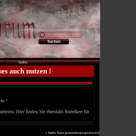
Index
ses auch nutzen !
ehr !
trieren. Hier finden Sie ebenfalls Rubriken für
» Hallo Gast [
anmelden
|
registrieren
]