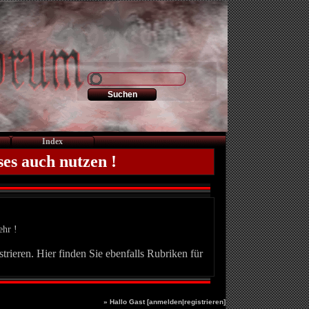
Index
ses auch nutzen !
ehr !
trieren. Hier finden Sie ebenfalls Rubriken für
» Hallo Gast [
anmelden
|
registrieren
]