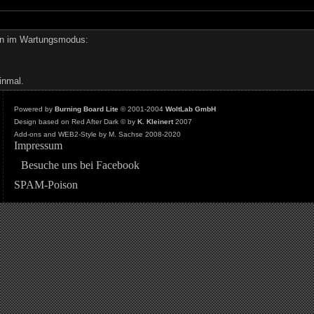
den im Wartungsmodus:
inmal.
Powered by
Burning Board Lite
© 2001-2004
WoltLab GmbH
Design based on Red After Dark © by
K. Kleinert
2007
Add-ons and WEB2-Style by M. Sachse 2008-2020
Impressum
Besuche uns bei Facebook
SPAM-Poison