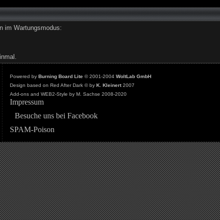
den im Wartungsmodus:
inmal.
Powered by
Burning Board Lite
© 2001-2004
WoltLab GmbH
Design based on Red After Dark © by
K. Kleinert
2007
Add-ons and WEB2-Style by M. Sachse 2008-2020
Impressum
Besuche uns bei Facebook
SPAM-Poison