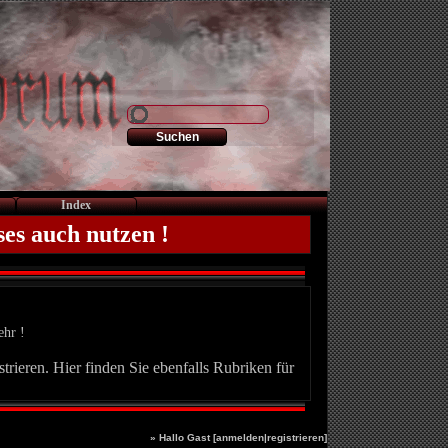
Index
ses auch nutzen !
ehr !
trieren. Hier finden Sie ebenfalls Rubriken für
» Hallo Gast [
anmelden
|
registrieren
]